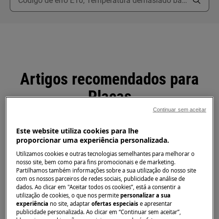
Artigos recomendados para
Placas
Continuar sem aceitar
Este website utiliza cookies para lhe
proporcionar uma experiência personalizada.
A ignição do meu fogão a gás continua a
Utilizamos cookies e outras tecnologias semelhantes para melhorar o
produzir faíscas
nosso site, bem como para fins promocionais e de marketing.
Partilhamos também informações sobre a sua utilização do nosso site
com os nossos parceiros de redes sociais, publicidade e análise de
Quais os utensílios de cozinha adequados
dados. Ao clicar em "Aceitar todos os cookies”, está a consentir a
utilização de cookies, o que nos permite
personalizar a sua
para zonas de cozedura com aquecimento
experiência
no site, adaptar
ofertas especiais
e apresentar
por indução?
publicidade personalizada. Ao clicar em “Continuar sem aceitar”,