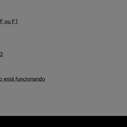
 F ou F1
22
ão está funcionando