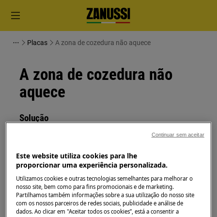
Placas
A zona de cozedura não aquece
A zona de cozedura não
aquece
Solução
Continuar sem aceitar
Os fogões elétricos devem ser ligados pelo
Serviço Técnico Oficial.
Este website utiliza cookies para lhe
proporcionar uma experiência personalizada.
Causas Possíveis:
Utilizamos cookies e outras tecnologias semelhantes para melhorar o
Ausência de fases.
nosso site, bem como para fins promocionais e de marketing.
Partilhamos também informações sobre a sua utilização do nosso site
O fusível de uma das fases queimou no
com os nossos parceiros de redes sociais, publicidade e análise de
quadro elétrico.
dados. Ao clicar em "Aceitar todos os cookies”, está a consentir a