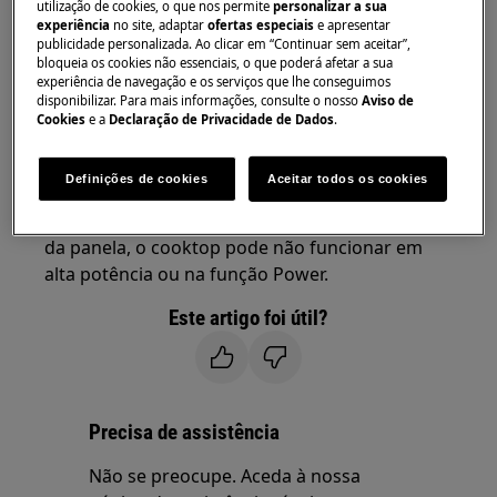
utilização de cookies, o que nos permite
personalizar a sua
Consulte o Guia de Instalação ou entre em
experiência
no site, adaptar
ofertas especiais
e apresentar
publicidade personalizada. Ao clicar em “Continuar sem aceitar”,
contato com o Suporte Técnico Oficial.
bloqueia os cookies não essenciais, o que poderá afetar a sua
experiência de navegação e os serviços que lhe conseguimos
Para placas de indução: Certifique-se de que as
disponibilizar. Para mais informações, consulte o nosso
Aviso de
Cookies
e a
Declaração de Privacidade de Dados
.
panelas atendem aos requisitos mínimos de
diâmetro listados no manual de instruções.
Definições de cookies
Aceitar todos os cookies
Se o diâmetro for muito pequeno ou não
houver material magnético suficiente na base
da panela, o cooktop pode não funcionar em
alta potência ou na função Power.
Este artigo foi útil?
Precisa de assistência
Não se preocupe. Aceda à nossa