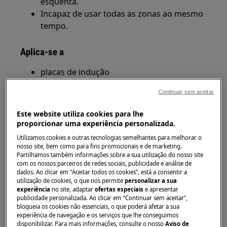
esquenta.
Incapaz de usar todas as zonas ao mesmo
tempo.
Aplica-se a
placas de indução
Continuar sem aceitar
Solução
Este website utiliza cookies para lhe
Função de gestão da energia da placa de
proporcionar uma experiência personalizada.
indução
Utilizamos cookies e outras tecnologias semelhantes para melhorar o
nosso site, bem como para fins promocionais e de marketing.
Quando a placa alterna entre dois números, um
Partilhamos também informações sobre a sua utilização do nosso site
número é a potência selecionada (a mais alta) e
com os nossos parceiros de redes sociais, publicidade e análise de
dados. Ao clicar em "Aceitar todos os cookies”, está a consentir a
o outro é a potência à qual a placa está limitada.
utilização de cookies, o que nos permite
personalizar a sua
experiência
no site, adaptar
ofertas especiais
e apresentar
Essa funcionalidade é incorporada à eletrónica
publicidade personalizada. Ao clicar em “Continuar sem aceitar”,
para proteger os circuitos domésticos contra
bloqueia os cookies não essenciais, o que poderá afetar a sua
experiência de navegação e os serviços que lhe conseguimos
sobrecarga. A placa monitora a carga tanto
disponibilizar. Para mais informações, consulte o nosso
Aviso de