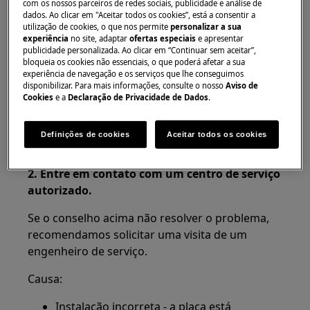
com os nossos parceiros de redes sociais, publicidade e análise de
fogão elétrico integrado
dados. Ao clicar em "Aceitar todos os cookies”, está a consentir a
utilização de cookies, o que nos permite
personalizar a sua
fogão com placa elétrica
experiência
no site, adaptar
ofertas especiais
e apresentar
publicidade personalizada. Ao clicar em “Continuar sem aceitar”,
Resolução:
bloqueia os cookies não essenciais, o que poderá afetar a sua
experiência de navegação e os serviços que lhe conseguimos
1. Verifique se o aparelho está conectado
disponibilizar. Para mais informações, consulte o nosso
Aviso de
Cookies
e a
Declaração de Privacidade de Dados
.
corretamente à fonte de alimentação.
Garanta uma instalação correta chamando um
Definições de cookies
Aceitar todos os cookies
instalador autorizado.
2.
Entre em contato com um centro de serviço
autorizado.
Se o conselho acima não resolver o problema,
recomendamos solicitar uma visita de um
engenheiro de serviço.
Causa:
Instalação incorreta - a placa está