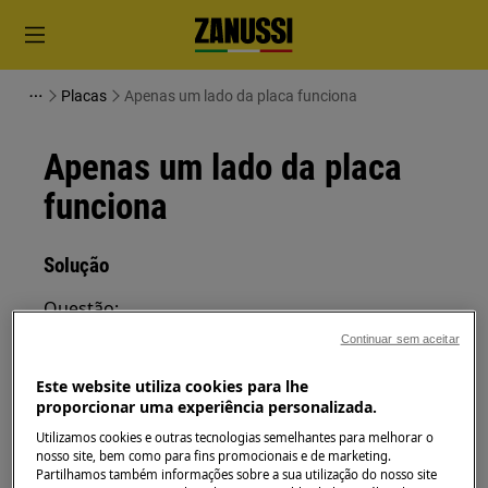
Placas
Apenas um lado da placa funciona
Apenas um lado da placa
funciona
Solução
Questão:
Continuar sem aceitar
Apenas um lado da placa funiona.
Metade da placa / 2 zonas não funcionam.
Este website utiliza cookies para lhe
proporcionar uma experiência personalizada.
Aplica-se a:
Utilizamos cookies e outras tecnologias semelhantes para melhorar o
nosso site, bem como para fins promocionais e de marketing.
placa de indução
Partilhamos também informações sobre a sua utilização do nosso site
fogão com placa de indução