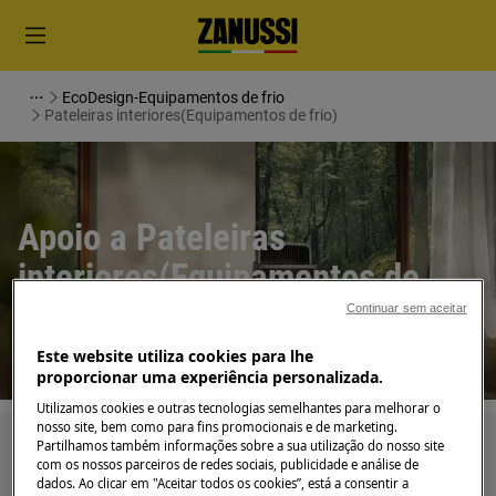
EcoDesign-Equipamentos de frio
Pateleiras interiores(Equipamentos de frio)
Apoio a Pateleiras
interiores(Equipamentos de
frio)
Continuar sem aceitar
Este website utiliza cookies para lhe
proporcionar uma experiência personalizada.
Utilizamos cookies e outras tecnologias semelhantes para melhorar o
nosso site, bem como para fins promocionais e de marketing.
Partilhamos também informações sobre a sua utilização do nosso site
Pesquise entre os nossos artigos de suporte
com os nossos parceiros de redes sociais, publicidade e análise de
dados. Ao clicar em "Aceitar todos os cookies”, está a consentir a