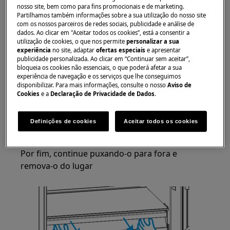
Sempre use luvas de segurança e calçados fechados.
nosso site, bem como para fins promocionais e de marketing.
Partilhamos também informações sobre a sua utilização do nosso site
Observe que o reparo automático ou não
com os nossos parceiros de redes sociais, publicidade e análise de
dados. Ao clicar em "Aceitar todos os cookies”, está a consentir a
profissional pode ter consequências de segurança se
utilização de cookies, o que nos permite
personalizar a sua
não for feito corretamente
experiência
no site, adaptar
ofertas especiais
e apresentar
publicidade personalizada. Ao clicar em “Continuar sem aceitar”,
MUDANÇA BASKET-CHILLER-CRISPER
bloqueia os cookies não essenciais, o que poderá afetar a sua
experiência de navegação e os serviços que lhe conseguimos
disponibilizar. Para mais informações, consulte o nosso
Aviso de
Primeiro, puxe a cesta para fora até chegar à
Cookies
e a
Declaração de Privacidade de Dados
.
posição final,
Em seguida, puxe suavemente a parte frontal
Definições de cookies
Aceitar todos os cookies
para cima até que se solte das guias laterais.
Por fim, continue puxando-o para fora e
remova-o do lugar