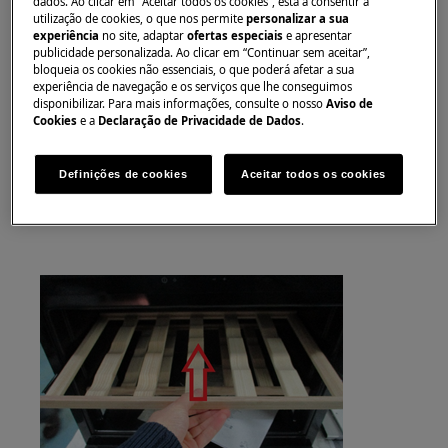
Sempre use luvas de segurança e calçados fechados.
dados. Ao clicar em "Aceitar todos os cookies”, está a consentir a
utilização de cookies, o que nos permite
personalizar a sua
experiência
no site, adaptar
ofertas especiais
e apresentar
Observe que o reparo automático ou não
publicidade personalizada. Ao clicar em “Continuar sem aceitar”,
profissional pode ter consequências de segurança se
bloqueia os cookies não essenciais, o que poderá afetar a sua
experiência de navegação e os serviços que lhe conseguimos
não for feito corretamente
disponibilizar. Para mais informações, consulte o nosso
Aviso de
Cookies
e a
Declaração de Privacidade de Dados
.
COMO REMOVER A GRADE
Definições de cookies
Aceitar todos os cookies
1) Puxe a grade para removê-la