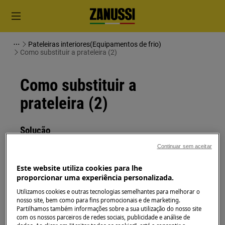
Pateleiras interiores(Equipamentos de frio)
Como substituir a prateleira (2)
Como substituir a
prateleira (2)
Solução
Continuar sem aceitar
Antes de qualquer operação de manutenção,
desligue o aparelho e retire a ficha da
tomada.
Este website utiliza cookies para lhe
proporcionar uma experiência personalizada.
Sempre tome cuidado ao mover os aparelhos, para
Utilizamos cookies e outras tecnologias semelhantes para melhorar o
os aparelhos pesados são necessárias duas pessoas
nosso site, bem como para fins promocionais e de marketing.
para movê-los.
Partilhamos também informações sobre a sua utilização do nosso site
com os nossos parceiros de redes sociais, publicidade e análise de