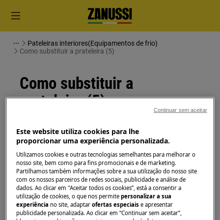
Pateleiras interiores(Equipamentos de frio)
Como substituir a prateleira (5)
Como substituir a
prateleira (5)
Continuar sem aceitar
Solução
Este website utiliza cookies para lhe
proporcionar uma experiência personalizada.
Antes de qualquer operação de manutenção,
Utilizamos cookies e outras tecnologias semelhantes para melhorar o
desligue o aparelho e retire a ficha da
tomada.
nosso site, bem como para fins promocionais e de marketing.
Partilhamos também informações sobre a sua utilização do nosso site
Sempre tome cuidado ao mover os aparelhos, para
com os nossos parceiros de redes sociais, publicidade e análise de
dados. Ao clicar em "Aceitar todos os cookies”, está a consentir a
os aparelhos pesados são necessárias duas pessoas
utilização de cookies, o que nos permite
personalizar a sua
para movê-los.
experiência
no site, adaptar
ofertas especiais
e apresentar
publicidade personalizada. Ao clicar em “Continuar sem aceitar”,