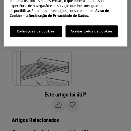
Sempre use luvas de segurança e calçados fechados.
bloqueia os cookies não essenciais, o que poderá afetar a sua
experiência de navegação e os serviços que lhe conseguimos
disponibilizar. Para mais informações, consulte o nosso
Aviso de
Observe que o reparo automático ou não
Cookies
e a
Declaração de Privacidade de Dados
.
profissional pode ter consequências de segurança se
não for feito corretamente
Definições de cookies
Aceitar todos os cookies
PRATELEIRAS MÓVEIS
Este artigo foi útil?
Artigos Relacionados