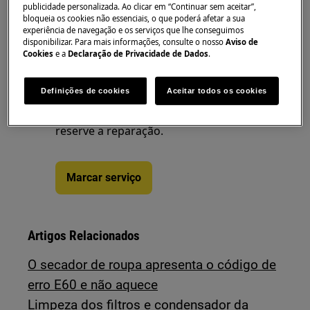
publicidade personalizada. Ao clicar em “Continuar sem aceitar”,
bloqueia os cookies não essenciais, o que poderá afetar a sua
experiência de navegação e os serviços que lhe conseguimos
disponibilizar. Para mais informações, consulte o nosso
Aviso de
Cookies
e a
Declaração de Privacidade de Dados
.
Precisa de assistência
Definições de cookies
Aceitar todos os cookies
Não se preocupe. Aceda à nossa
página de assistência técnica e
reserve a reparação.
Marcar serviço
Artigos Relacionados
O secador de roupa apresenta o código de
erro E60 e não aquece
Limpeza dos filtros e condensador da