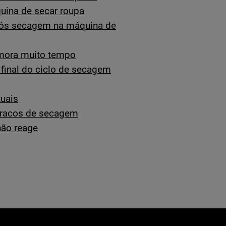
uina de secar roupa
pós secagem na máquina de
emora muito tempo
final do ciclo de secagem
tuais
fracos de secagem
não reage