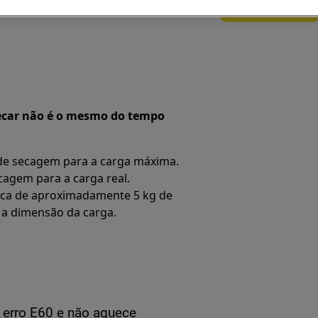
Marcar serviço
o
secar não é o mesmo do tempo
 de secagem para a carga máxima.
cagem para a carga real.
ca de aproximadamente 5 kg de
a a dimensão da carga.
 erro E60 e não aquece