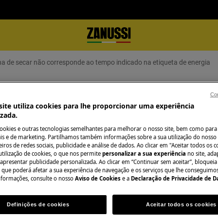
na de secar não corresponde ao tempo indicado na etiqueta de energia
da máquina de secar não correspon
Con
ite utiliza cookies para lhe proporcionar uma experiência
izada.
cookies e outras tecnologias semelhantes para melhorar o nosso site, bem como para 
s e de marketing. Partilhamos também informações sobre a sua utilização do nosso 
iros de redes sociais, publicidade e análise de dados. Ao clicar em "Aceitar todos os co
utilização de cookies, o que nos permite
personalizar a sua experiência
no site, ad
Precisa de assist
 apresentar publicidade personalizada. Ao clicar em “Continuar sem aceitar”, bloqueia
o que poderá afetar a sua experiência de navegação e os serviços que lhe conseguimos 
Não se preocupe. 
nformações, consulte o nosso
Aviso de Cookies
e a
Declaração de Privacidade de 
secar não corresponde ao tempo
assistência técnic
Definições de cookies
Aceitar todos os cookies