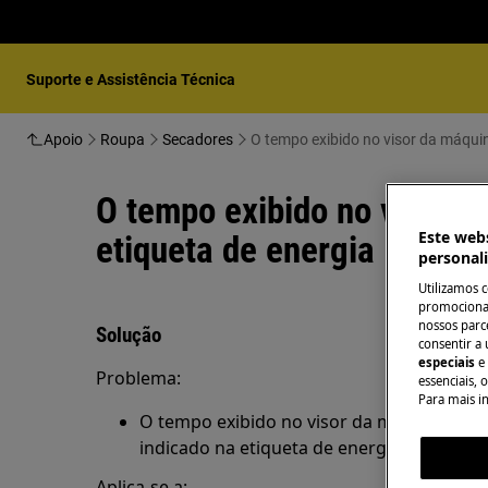
Suporte e Assistência Técnica
Apoio
Roupa
Secadores
O tempo exibido no visor da máqui
O tempo exibido no visor 
Este webs
etiqueta de energia
personal
Utilizamos 
promocionai
nossos parce
Solução
consentir a 
especiais
e
Problema:
essenciais, 
Para mais i
O tempo exibido no visor da máquina de 
indicado na etiqueta de energia
Aplica-se a: