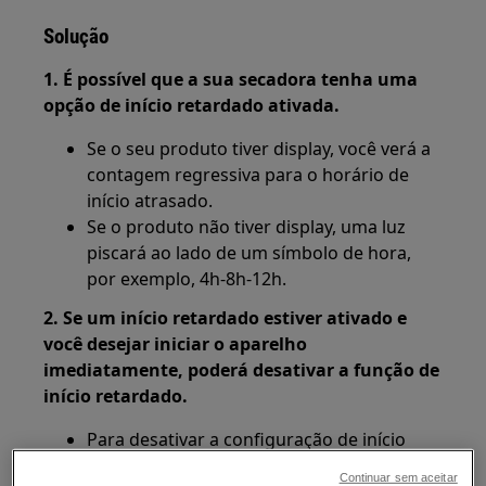
Solução
1. É possível que a sua secadora tenha uma
opção de início retardado ativada.
Se o seu produto tiver display, você verá a
contagem regressiva para o horário de
início atrasado.
Se o produto não tiver display, uma luz
piscará ao lado de um símbolo de hora,
por exemplo, 4h-8h-12h.
2. Se um início retardado estiver ativado e
você desejar iniciar o aparelho
imediatamente, poderá desativar a função de
início retardado.
Para desativar a configuração de início
retardado, desligue o aparelho e ligue-o
Continuar sem aceitar