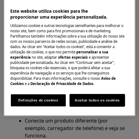
novamente.
Se isso não funcionar, consulte a seção
Este website utiliza cookies para lhe
sobre início retardado no manual do
proporcionar uma experiência personalizada.
usuário do aparelho.
Utilizamos cookies e outras tecnologias semelhantes para melhorar o
Baixe o .
nosso site, bem como para fins promocionais e de marketing.
Partilhamos também informações sobre a sua utilização do nosso site
com os nossos parceiros de redes sociais, publicidade e análise de
manual do usuário
dados. Ao clicar em "Aceitar todos os cookies”, está a consentir a
utilização de cookies, o que nos permite
personalizar a sua
3. Você pode resolver o problema reiniciando
experiência
no site, adaptar
ofertas especiais
e apresentar
a máquina de lavar.
publicidade personalizada. Ao clicar em “Continuar sem aceitar”,
bloqueia os cookies não essenciais, o que poderá afetar a sua
experiência de navegação e os serviços que lhe conseguimos
Para isso, retire o plugue da tomada,
disponibilizar. Para mais informações, consulte o nosso
Aviso de
aguarde 5 minutos e conecte-o
Cookies
e a
Declaração de Privacidade de Dados
.
novamente.
4. Verifique a fonte de alimentação.
Definições de cookies
Aceitar todos os cookies
Retire o plugue da tomada.
Conecte um produto diferente (por
exemplo, carregador de telefone) e veja se
funciona.