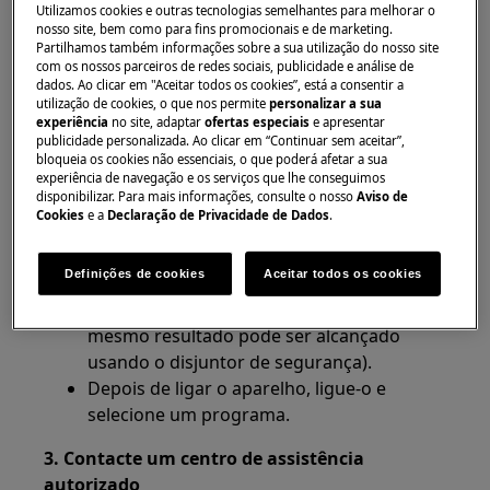
Utilizamos cookies e outras tecnologias semelhantes para melhorar o
Máquina de secar roupa por condensação
nosso site, bem como para fins promocionais e de marketing.
Bomba de calor
Partilhamos também informações sobre a sua utilização do nosso site
com os nossos parceiros de redes sociais, publicidade e análise de
Resolução
dados. Ao clicar em "Aceitar todos os cookies”, está a consentir a
utilização de cookies, o que nos permite
personalizar a sua
1. Verifique se a porta está bem fechada
experiência
no site, adaptar
ofertas especiais
e apresentar
publicidade personalizada. Ao clicar em “Continuar sem aceitar”,
bloqueia os cookies não essenciais, o que poderá afetar a sua
Certifique-se de que não fica roupa presa entre
experiência de navegação e os serviços que lhe conseguimos
a porta do aparelho e o vedante de borracha.
disponibilizar. Para mais informações, consulte o nosso
Aviso de
Cookies
e a
Declaração de Privacidade de Dados
.
2. Reconfigure o aparelho
Definições de cookies
Aceitar todos os cookies
Retire a ficha da tomada, aguarde 30
segundos e de seguida volte a ligar (O
mesmo resultado pode ser alcançado
usando o disjuntor de segurança).
Depois de ligar o aparelho, ligue-o e
selecione um programa.
3. Contacte um centro de assistência
autorizado