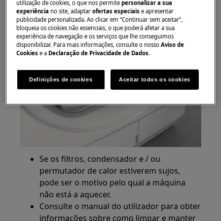
utilização de cookies, o que nos permite
personalizar a sua
experiência
no site, adaptar
ofertas especiais
e apresentar
publicidade personalizada. Ao clicar em “Continuar sem aceitar”,
bloqueia os cookies não essenciais, o que poderá afetar a sua
experiência de navegação e os serviços que lhe conseguimos
disponibilizar. Para mais informações, consulte o nosso
Aviso de
Cookies
e a
Declaração de Privacidade de Dados
.
Definições de cookies
Aceitar todos os cookies
Se os filtros, condensador e / ou
permutador de calor estiverem sujos,
pode ser o motivo pelo qual a máquina
não está a aquecer.
Consulte o manual do utilizador para obter
informações sobre como limpar e manter