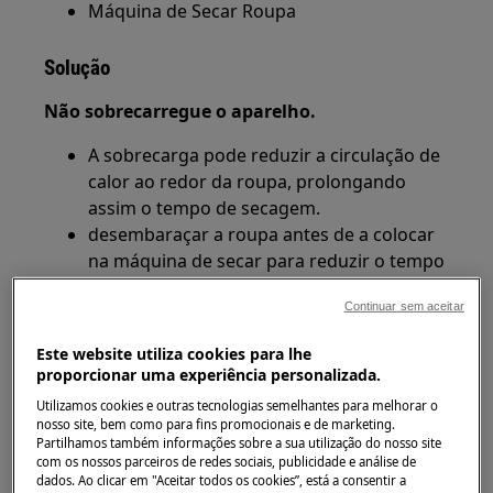
Máquina de Secar Roupa
Solução
Não sobrecarregue o aparelho.
A sobrecarga pode reduzir a circulação de
calor ao redor da roupa, prolongando
assim o tempo de secagem.
desembaraçar a roupa antes de a colocar
na máquina de secar para reduzir o tempo
de secagem.
Continuar sem aceitar
Selecione o programa de secagem correto
para as peças de roupa que vai colocar no
Este website utiliza cookies para lhe
tambor.
proporcionar uma experiência personalizada.
Verifique se os filtros estão limpos.
Utilizamos cookies e outras tecnologias semelhantes para melhorar o
nosso site, bem como para fins promocionais e de marketing.
Partilhamos também informações sobre a sua utilização do nosso site
Consulta o artigo:
Limpeza dos filtros e do
com os nossos parceiros de redes sociais, publicidade e análise de
.
condensador da máquina de secar roupa
dados. Ao clicar em "Aceitar todos os cookies”, está a consentir a