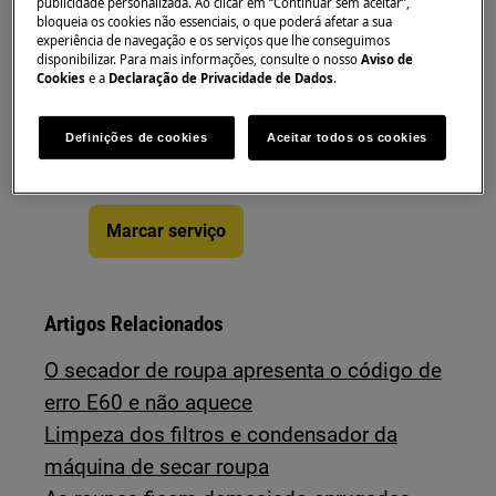
publicidade personalizada. Ao clicar em “Continuar sem aceitar”,
bloqueia os cookies não essenciais, o que poderá afetar a sua
experiência de navegação e os serviços que lhe conseguimos
Precisa de assistência
disponibilizar. Para mais informações, consulte o nosso
Aviso de
Cookies
e a
Declaração de Privacidade de Dados
.
Não se preocupe. Aceda à nossa
página de assistência técnica e
Definições de cookies
Aceitar todos os cookies
reserve a reparação.
Marcar serviço
Artigos Relacionados
O secador de roupa apresenta o código de
erro E60 e não aquece
Limpeza dos filtros e condensador da
máquina de secar roupa