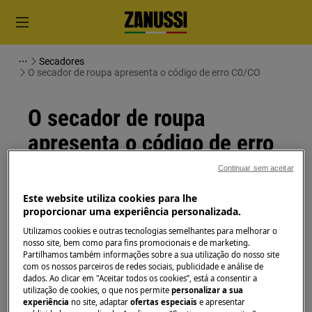
Secadores
O secador de roupa apresenta o código de erro C0/CO
O secador de roupa
apresenta o código de erro
C0/CO
Continuar sem aceitar
Este website utiliza cookies para lhe
Solução
proporcionar uma experiência personalizada.
Utilizamos cookies e outras tecnologias semelhantes para melhorar o
O código de erro C0 ou CO significa que a
nosso site, bem como para fins promocionais e de marketing.
máquina não tem qualquer avaria.
Partilhamos também informações sobre a sua utilização do nosso site
com os nossos parceiros de redes sociais, publicidade e análise de
Este artigo foi útil?
dados. Ao clicar em "Aceitar todos os cookies”, está a consentir a
utilização de cookies, o que nos permite
personalizar a sua
experiência
no site, adaptar
ofertas especiais
e apresentar