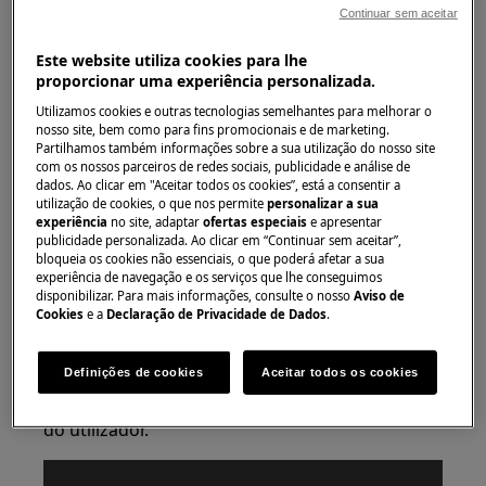
Continuar sem aceitar
Este website utiliza cookies para lhe
proporcionar uma experiência personalizada.
Utilizamos cookies e outras tecnologias semelhantes para melhorar o
nosso site, bem como para fins promocionais e de marketing.
Partilhamos também informações sobre a sua utilização do nosso site
com os nossos parceiros de redes sociais, publicidade e análise de
dados. Ao clicar em "Aceitar todos os cookies”, está a consentir a
Aplica-se a
utilização de cookies, o que nos permite
personalizar a sua
experiência
no site, adaptar
ofertas especiais
e apresentar
Máquina de secar
publicidade personalizada. Ao clicar em “Continuar sem aceitar”,
bloqueia os cookies não essenciais, o que poderá afetar a sua
experiência de navegação e os serviços que lhe conseguimos
Solução
disponibilizar. Para mais informações, consulte o nosso
Aviso de
Cookies
e a
Declaração de Privacidade de Dados
.
1. Consulte o artigo:
Limpe o condensador, os filtros
e as condutas de ar
Definições de cookies
Aceitar todos os cookies
Para informação detalhada, consulte o manual
do utilizador.