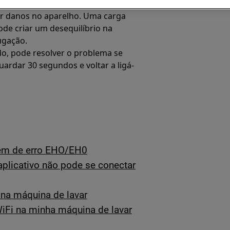
ina de lavar roupa poderá não
tar danos no aparelho. Uma carga
de criar um desequilíbrio na
ugação.
do, pode resolver o problema se
uardar 30 segundos e voltar a ligá-
gem de erro EHO/EH0
plicativo não pode se conectar
r na máquina de lavar
WiFi na minha máquina de lavar