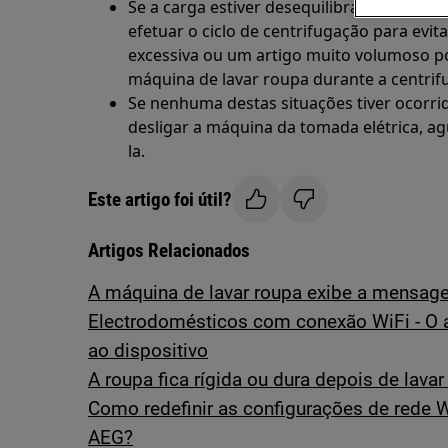
Se a carga estiver desequilibrada, a máqu
efetuar o ciclo de centrifugação para evi
excessiva ou um artigo muito volumoso po
máquina de lavar roupa durante a centrif
Se nenhuma destas situações tiver ocorri
desligar a máquina da tomada elétrica, ag
la.
Este artigo foi útil?
Artigos Relacionados
A máquina de lavar roupa exibe a mensa
Electrodomésticos com conexão WiFi - O a
ao dispositivo
A roupa fica rígida ou dura depois de lava
Como redefinir as configurações de rede 
AEG?