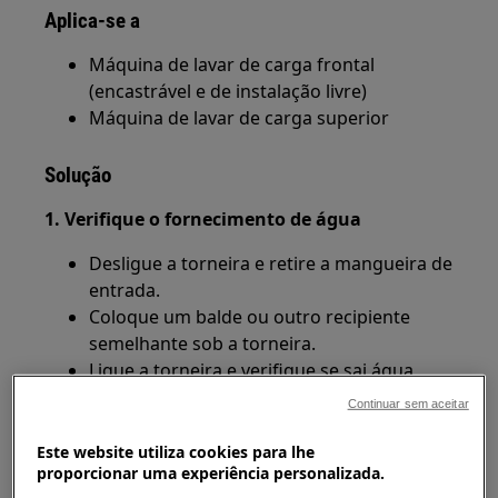
Aplica-se a
Máquina de lavar de carga frontal
(encastrável e de instalação livre)
Máquina de lavar de carga superior
Solução
1. Verifique o fornecimento de água
Desligue a torneira e retire a mangueira de
entrada.
Coloque um balde ou outro recipiente
semelhante sob a torneira.
Ligue a torneira e verifique se sai água
suficiente.
Continuar sem aceitar
Deve ser capaz de encher um balde de 10
litros em cerca de um minuto.
Este website utiliza cookies para lhe
proporcionar uma experiência personalizada.
2. Limpe o filtro na mangueira de entrada