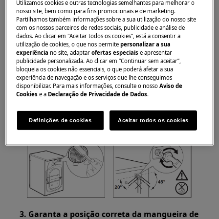
Utilizamos cookies e outras tecnologias semelhantes para melhorar o
junto à torneira.
nosso site, bem como para fins promocionais e de marketing.
Partilhamos também informações sobre a sua utilização do nosso site
Se houver um filtro na válvula de água onde a
com os nossos parceiros de redes sociais, publicidade e análise de
dados. Ao clicar em "Aceitar todos os cookies”, está a consentir a
mangueira de entrada encaixa na máquina de
utilização de cookies, o que nos permite
personalizar a sua
lavar, também deve ser limpo.
experiência
no site, adaptar
ofertas especiais
e apresentar
publicidade personalizada. Ao clicar em “Continuar sem aceitar”,
bloqueia os cookies não essenciais, o que poderá afetar a sua
experiência de navegação e os serviços que lhe conseguimos
disponibilizar. Para mais informações, consulte o nosso
Aviso de
Cookies
e a
Declaração de Privacidade de Dados
.
Definições de cookies
Aceitar todos os cookies
3. Garanta a posição correta da mangueira de