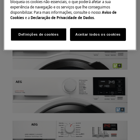
botão on/off.
bloqueia os cookies não essenciais, o que poderá afetar a sua
experiência de navegação e os serviços que lhe conseguimos
3. Como pode ver, há uma grande variedade de
disponibilizar. Para mais informações, consulte o nosso
Aviso de
Cookies
e a
Declaração de Privacidade de Dados
.
configurações ou paineis de comandos.
Definições de cookies
Aceitar todos os cookies