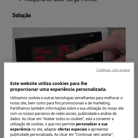
Solução
Continuar sem aceitar
Este website utiliza cookies para lhe
proporcionar uma experiência personalizada.
1. Um cadeado é exibido para assinalar que a
Utilizamos cookies e outras tecnologias semelhantes para melhorar o
função '' Bloqueio para crianças '' foi ativada.
nosso site, bem como para fins promocionais e de marketing.
Partilhamos também informações sobre a sua utilização do nosso site
com os nossos parceiros de redes sociais, publicidade e análise de
2. Quando o bloqueio para crianças está
dados. Ao clicar em "Aceitar todos os cookies”, está a consentir a
activado, impede que execute qualquer acção
utilização de cookies, o que nos permite
personalizar a sua
experiência
no site, adaptar
ofertas especiais
e apresentar
além de ligar ou desligar o aparelho através do
publicidade personalizada. Ao clicar em “Continuar sem aceitar”,