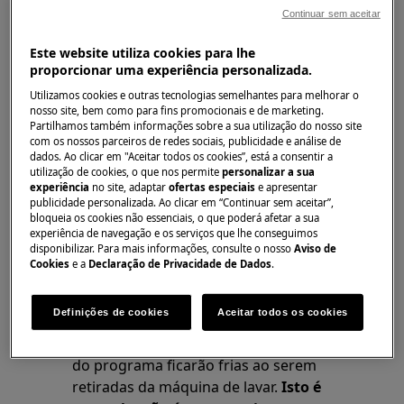
Continuar sem aceitar
Lavadoras
Este website utiliza cookies para lhe
proporcionar uma experiência personalizada.
Solução
Utilizamos cookies e outras tecnologias semelhantes para melhorar o
Se a máquina de lavar não aquecer e não
nosso site, bem como para fins promocionais e de marketing.
Partilhamos também informações sobre a sua utilização do nosso site
exibir mensagem de erro, consulte as
com os nossos parceiros de redes sociais, publicidade e análise de
sugestões abaixo para obter instruções passo
dados. Ao clicar em "Aceitar todos os cookies”, está a consentir a
utilização de cookies, o que nos permite
personalizar a sua
a passo.
experiência
no site, adaptar
ofertas especiais
e apresentar
publicidade personalizada. Ao clicar em “Continuar sem aceitar”,
Os aparelhos modernos lavam a
bloqueia os cookies não essenciais, o que poderá afetar a sua
temperaturas mais baixas e, se a máquina
experiência de navegação e os serviços que lhe conseguimos
disponibilizar. Para mais informações, consulte o nosso
Aviso de
tiver substituído um modelo mais antigo,
Cookies
e a
Declaração de Privacidade de Dados
.
poderá não aquecer a uma temperatura
tão elevada como a anterior.
Definições de cookies
Aceitar todos os cookies
O enxágue final geralmente é frio, então
as roupas que saem da máquina no final
do programa ficarão frias ao serem
retiradas da máquina de lavar.
Isto é