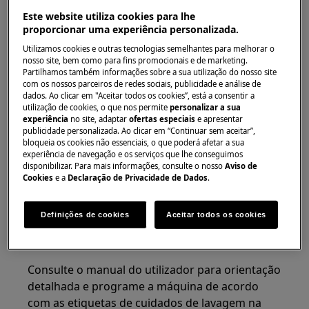
Este website utiliza cookies para lhe
Máquina de lavar com carregamento
proporcionar uma experiência personalizada.
frontal (encastrável e de instalação livre)
Utilizamos cookies e outras tecnologias semelhantes para melhorar o
Máquina de lavar de carregar pelo topo
nosso site, bem como para fins promocionais e de marketing.
Partilhamos também informações sobre a sua utilização do nosso site
Resolução:
com os nossos parceiros de redes sociais, publicidade e análise de
dados. Ao clicar em "Aceitar todos os cookies”, está a consentir a
1. Certifique-se de que não sobrecarrega o
utilização de cookies, o que nos permite
personalizar a sua
tambor com roupa.
experiência
no site, adaptar
ofertas especiais
e apresentar
publicidade personalizada. Ao clicar em “Continuar sem aceitar”,
bloqueia os cookies não essenciais, o que poderá afetar a sua
Consulte o manual do utilizador para instruções
experiência de navegação e os serviços que lhe conseguimos
relativas ao volume e tipo de tecidos. Pode fazer
disponibilizar. Para mais informações, consulte o nosso
Aviso de
Cookies
e a
Declaração de Privacidade de Dados
.
o download do manual do utilizador aqui.
2. Certifique-se de que seleciona a velocidade
Definições de cookies
Aceitar todos os cookies
de centrifugação correta para o tipo e volume
de roupa.
Consulte o manual do utilizador para orientação
detalhada e programe a máquina de acordo
com as etiquetas de cuidados de lavagem na