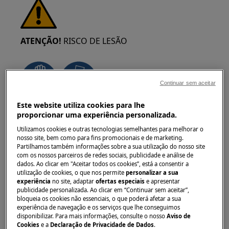
ATENÇÃO!
RISCO DE LESÃO
Continuar sem aceitar
Este website utiliza cookies para lhe
Tenha sempre cuidado ao mover
proporcionar uma experiência personalizada.
eletrodomésticos. Para os aparelhos pesados é
Utilizamos cookies e outras tecnologias semelhantes para melhorar o
mais seguro que sejam duas pessoas a movê-
nosso site, bem como para fins promocionais e de marketing.
los. Utilize sempre luvas de proteção e calçado
Partilhamos também informações sobre a sua utilização do nosso site
com os nossos parceiros de redes sociais, publicidade e análise de
de segurança. Use luvas de proteção em todos
dados. Ao clicar em "Aceitar todos os cookies”, está a consentir a
os momentos para se proteger de cortes
utilização de cookies, o que nos permite
personalizar a sua
experiência
no site, adaptar
ofertas especiais
e apresentar
provenientes de arestas afiadas.
publicidade personalizada. Ao clicar em “Continuar sem aceitar”,
bloqueia os cookies não essenciais, o que poderá afetar a sua
experiência de navegação e os serviços que lhe conseguimos
disponibilizar. Para mais informações, consulte o nosso
Aviso de
Cookies
e a
Declaração de Privacidade de Dados
.