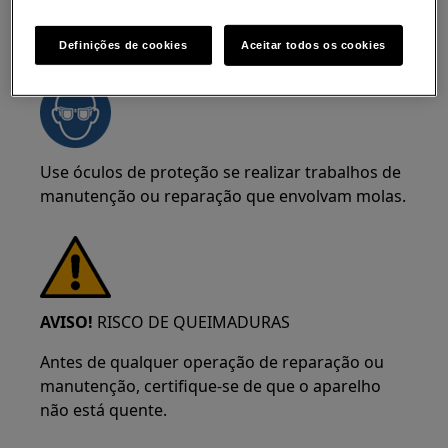
AVISO!
RISCO DE LESÃO OCULAR
Definições de cookies
Aceitar todos os cookies
Use óculos de proteção se realizar trabalhos de
manutenção ou reparação que envolvam molas.
AVISO!
RISCO DE QUEIMADURAS
Antes de qualquer operação de reparação ou
manutenção, certifique-se de que o aparelho
não está quente.