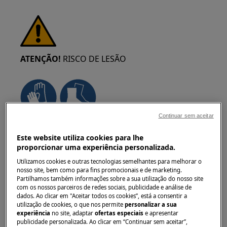
ATENÇÃO!
RISCO DE LESÃO
Continuar sem aceitar
Tenha sempre cuidado ao mover
Este website utiliza cookies para lhe
eletrodomésticos. Para os aparelhos pesados é
proporcionar uma experiência personalizada.
mais seguro que sejam duas pessoas a movê-
Utilizamos cookies e outras tecnologias semelhantes para melhorar o
los. Use sempre luvas de proteção e calçado de
nosso site, bem como para fins promocionais e de marketing.
segurança. Use luvas de proteção em todos os
Partilhamos também informações sobre a sua utilização do nosso site
momentos para se proteger de cortes
com os nossos parceiros de redes sociais, publicidade e análise de
dados. Ao clicar em "Aceitar todos os cookies”, está a consentir a
provenientes de arestas afiadas.
utilização de cookies, o que nos permite
personalizar a sua
experiência
no site, adaptar
ofertas especiais
e apresentar
publicidade personalizada. Ao clicar em “Continuar sem aceitar”,