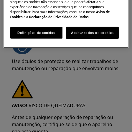
bloqueia os cookies não essenciais, o que poderá afetar a sua
experiência de navegação e os serviços que lhe conseguimos
disponibilizar. Para mais informações, consulte o nosso
Aviso de
Cookies
e a
Declaração de Privacidade de Dados
.
AVISO!
RISCO DE LESÃO OCULAR
Definições de cookies
Aceitar todos os cookies
Use óculos de proteção se realizar trabalhos de
manutenção ou reparação que envolvam molas.
AVISO!
RISCO DE QUEIMADURAS
Antes de qualquer operação de reparação ou
manutenção, certifique-se de que o aparelho
não está quente.