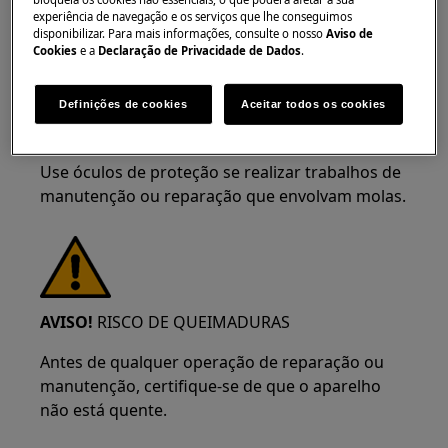
experiência de navegação e os serviços que lhe conseguimos
disponibilizar. Para mais informações, consulte o nosso
Aviso de
AVISO!
RISCO DE LESÃO OCULAR
Cookies
e a
Declaração de Privacidade de Dados
.
Definições de cookies
Aceitar todos os cookies
Use óculos de proteção se realizar trabalhos de
manutenção ou reparação que envolvam molas.
AVISO!
RISCO DE QUEIMADURAS
Antes de qualquer operação de reparação ou
manutenção, certifique-se de que o aparelho
não está quente.