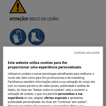
ATENÇÃO!
RISCO DE LESÃO
Tenha sempre cuidado ao mover
Continuar sem aceitar
eletrodomésticos. Para os aparelhos pesados é
mais seguro que sejam duas pessoas a movê-
Este website utiliza cookies para lhe
proporcionar uma experiência personalizada.
los. Utilize sempre luvas de proteção e calçado
de segurança. Use luvas de proteção em todos
Utilizamos cookies e outras tecnologias semelhantes para melhorar o
nosso site, bem como para fins promocionais e de marketing.
os momentos para se proteger de cortes
Partilhamos também informações sobre a sua utilização do nosso site
provenientes de arestas afiadas.
com os nossos parceiros de redes sociais, publicidade e análise de
dados. Ao clicar em "Aceitar todos os cookies”, está a consentir a
utilização de cookies, o que nos permite
personalizar a sua
experiência
no site, adaptar
ofertas especiais
e apresentar
publicidade personalizada. Ao clicar em “Continuar sem aceitar”,
bloqueia os cookies não essenciais, o que poderá afetar a sua