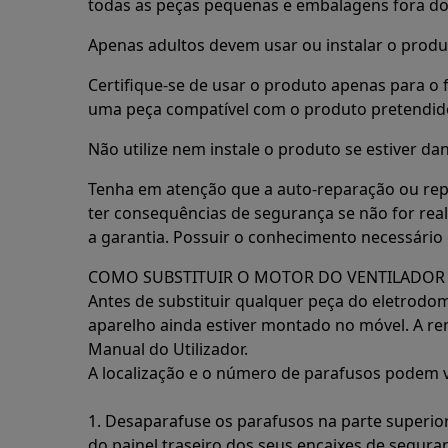
todas as peças pequenas e embalagens fora do 
Apenas adultos devem usar ou instalar o produ
Certifique-se de usar o produto apenas para o f
uma peça compatível com o produto pretendid
Não utilize nem instale o produto se estiver dan
Tenha em atenção que a auto-reparação ou rep
ter consequências de segurança se não for rea
a garantia. Possuir o conhecimento necessário 
COMO SUBSTITUIR O MOTOR DO VENTILADOR
Antes de substituir qualquer peça do eletrodo
aparelho ainda estiver montado no móvel. A re
Manual do Utilizador.
A localização e o número de parafusos podem v
1. Desaparafuse os parafusos na parte superior
do painel traseiro dos seus encaixes de seguran