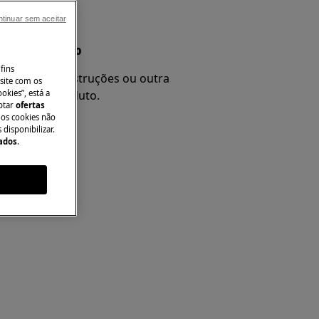
tinuar sem aceitar
nual do produto
fins
 e procure instruções ou outra
site com os
okies”, está a
re o seu produto.
aptar
ofertas
 os cookies não
disponibilizar.
Dados
.
l