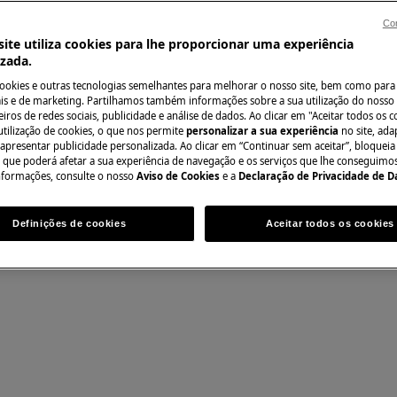
Con
ite utiliza cookies para lhe proporcionar uma experiência
izada.
Encontre o seu ma
cookies e outras tecnologias semelhantes para melhorar o nosso site, bem como para 
Resolva problemas
s e de marketing. Partilhamos também informações sobre a sua utilização do nosso 
iros de redes sociais, publicidade e análise de dados. Ao clicar em "Aceitar todos os co
documentação sob
utilização de cookies, o que nos permite
personalizar a sua experiência
no site, ad
 apresentar publicidade personalizada. Ao clicar em “Continuar sem aceitar”, bloqueia
anutenção, desative o aparelho e
o que poderá afetar a sua experiência de navegação e os serviços que lhe conseguimos 
nformações, consulte o nosso
Aviso de Cookies
e a
Declaração de Privacidade de 
Encontrar manua
Definições de cookies
Aceitar todos os cookies