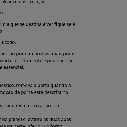
alcance das crianças.
to.
im a que se destina e verifique se é
o.
ificado.
aração por não profissionais pode
lizada corretamente e pode anular
é essencial.
méstico, remova a porta quando o
moção da porta está descrita no
ariar consoante o aparelho.
 do painel e levante as duas abas
ça na parte inferior do forno.