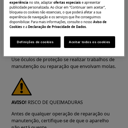
experiência
no site, adaptar
ofertas especiais
e apresentar
publicidade personalizada. Ao clicar em “Continuar sem aceitar”,
bloqueia os cookies não essenciais, o que poderá afetar a sua
experiência de navegação e os serviços que lhe conseguimos
AVISO!
RISCO DE LESÃO OCULAR
disponibilizar. Para mais informações, consulte o nosso
Aviso de
Cookies
e a
Declaração de Privacidade de Dados
.
Definições de cookies
Aceitar todos os cookies
Use óculos de proteção se realizar trabalhos de
manutenção ou reparação que envolvam molas.
AVISO!
RISCO DE QUEIMADURAS
Antes de qualquer operação de reparação ou
manutenção, certifique-se de que o aparelho
não está quente.