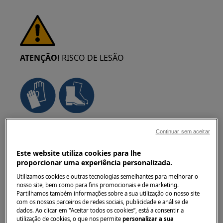
ATENÇÃO!
RISCO DE LESÃO
Tenha sempre cuidado ao mover
Continuar sem aceitar
eletrodomésticos. Para os aparelhos pesados é
mais seguro que sejam duas pessoas a movê-
Este website utiliza cookies para lhe
los. Use sempre luvas de proteção e calçado de
proporcionar uma experiência personalizada.
segurança. Use luvas de proteção
Utilizamos cookies e outras tecnologias semelhantes para melhorar o
constantemente para se proteger de cortes
nosso site, bem como para fins promocionais e de marketing.
Partilhamos também informações sobre a sua utilização do nosso site
provenientes de arestas afiadas.
com os nossos parceiros de redes sociais, publicidade e análise de
dados. Ao clicar em "Aceitar todos os cookies”, está a consentir a
utilização de cookies, o que nos permite
personalizar a sua