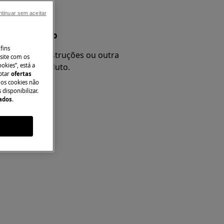
tinuar sem aceitar
nual do produto
fins
 e procure instruções ou outra
site com os
okies”, está a
re o seu produto.
aptar
ofertas
 os cookies não
disponibilizar.
Dados
.
l