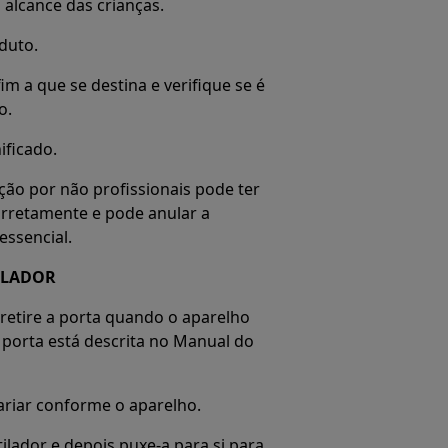
alcance das crianças.
duto.
im a que se destina e verifique se é
o.
ificado.
ção por não profissionais pode ter
orretamente e pode anular a
essencial.
ILADOR
 retire a porta quando o aparelho
porta está descrita no Manual do
riar conforme o aparelho.
ilador e depois puxe-a para si para