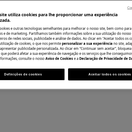
Con
ite utiliza cookies para lhe proporcionar uma experiência
izada.
Encontre o seu ma
cookies e outras tecnologias semelhantes para melhorar o nosso site, bem como para 
Resolva problemas
s e de marketing. Partilhamos também informações sobre a sua utilização do nosso 
iros de redes sociais, publicidade e análise de dados. Ao clicar em "Aceitar todos os co
documentação sob
utilização de cookies, o que nos permite
personalizar a sua experiência
no site, ad
 apresentar publicidade personalizada. Ao clicar em “Continuar sem aceitar”, bloqueia
anutenção, desative o aparelho e
o que poderá afetar a sua experiência de navegação e os serviços que lhe conseguimos 
nformações, consulte o nosso
Aviso de Cookies
e a
Declaração de Privacidade de 
Encontrar manua
Definições de cookies
Aceitar todos os cookies