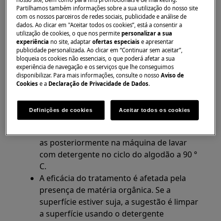
outros eletrodomésticos
Partilhamos também informações sobre a sua utilização do nosso site
com os nossos parceiros de redes sociais, publicidade e análise de
dados. Ao clicar em "Aceitar todos os cookies”, está a consentir a
Solução
utilização de cookies, o que nos permite
personalizar a sua
experiência
no site, adaptar
ofertas especiais
e apresentar
Limpe algumas vezes a superfície externa
publicidade personalizada. Ao clicar em “Continuar sem aceitar”,
do seu aparelho com toalhetes de papel
bloqueia os cookies não essenciais, o que poderá afetar a sua
experiência de navegação e os serviços que lhe conseguimos
descartáveis, embebidas em
solução de
disponibilizar. Para mais informações, consulte o nosso
Aviso de
etanol
(70%). Evite desinfetantes à base de
Cookies
e a
Declaração de Privacidade de Dados
.
cloro. Use somente em ambientes bem
ventilados
Definições de cookies
Aceitar todos os cookies
Como alternativa aos toalhetes
descartáveis: use 2 toalhas macias e lave-
as posteriormente na máquina de lavar
com detergente no ciclo do algodão a 90 °
C.
A eficácia do tratamento é afetada pela
presença de matéria orgânica. Se a
superfície estiver suja, a sugestão é limpar
a superfície usando o detergente