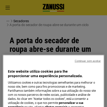
Secadores
A porta do secador de roupa abre-se durante um ciclo
A porta do secador de
roupa abre-se durante um
ciclo
Continuar sem aceitar
Solução
Este website utiliza cookies para lhe
proporcionar uma experiência personalizada.
Se a porta do secador de roupa se abrir durante
Utilizamos cookies e outras tecnologias semelhantes para melhorar o
um ciclo, é possível que a máquina esteja
nosso site, bem como para fins promocionais e de marketing.
Partilhamos também informações sobre a sua utilização do nosso site
sobrecarregada. Retire algumas peças de roupa
com os nossos parceiros de redes sociais, publicidade e análise de
e tente novamente. Se o problema persistir,
dados. Ao clicar em "Aceitar todos os cookies”, está a consentir a
contacte um Centro de Assistência Técnica
utilização de cookies, o que nos permite
personalizar a sua
experiência
no site, adaptar
ofertas especiais
e apresentar