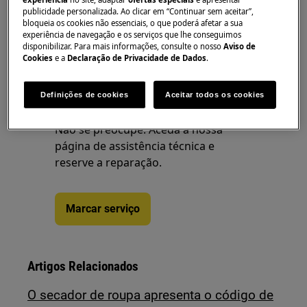
Autorizado.
publicidade personalizada. Ao clicar em “Continuar sem aceitar”,
bloqueia os cookies não essenciais, o que poderá afetar a sua
Este artigo foi útil?
experiência de navegação e os serviços que lhe conseguimos
disponibilizar. Para mais informações, consulte o nosso
Aviso de
Cookies
e a
Declaração de Privacidade de Dados
.
Definições de cookies
Aceitar todos os cookies
Precisa de assistência
Não se preocupe. Aceda à nossa
página de assistência técnica e
reserve a reparação.
Marcar serviço
Artigos Relacionados
O secador de roupa apresenta o código de