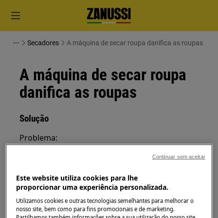
Secadores
A máquina de secar roupa danifica as roupas
A máquina de secar roupa
danifica as roupas
Solução
Problema:
A máquina de secar roupa danifica as
Continuar sem aceitar
roupas
Este website utiliza cookies para lhe
Aplica-se a:
proporcionar uma experiência personalizada.
Utilizamos cookies e outras tecnologias semelhantes para melhorar o
Secadores de Exaustão
nosso site, bem como para fins promocionais e de marketing.
Máquina de secar roupa por condensação
Partilhamos também informações sobre a sua utilização do nosso site