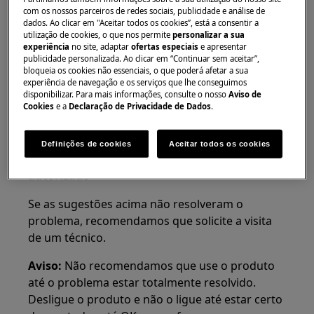
com os nossos parceiros de redes sociais, publicidade e análise de
com bomba de calor
dados. Ao clicar em "Aceitar todos os cookies”, está a consentir a
utilização de cookies, o que nos permite
personalizar a sua
Resolução:
experiência
no site, adaptar
ofertas especiais
e apresentar
publicidade personalizada. Ao clicar em “Continuar sem aceitar”,
1. Verifique se existem peças soltas no
bloqueia os cookies não essenciais, o que poderá afetar a sua
experiência de navegação e os serviços que lhe conseguimos
interior do tambor
disponibilizar. Para mais informações, consulte o nosso
Aviso de
Cookies
e a
Declaração de Privacidade de Dados
.
Outras causas que podem destruir a roupa são
fechos abertos, fivelas e outros objetos.
Definições de cookies
Aceitar todos os cookies
2. Contacte um centro de assistência
autorizado
Se as sugestões acima não resolveram o
problema, recomendamos que solicite a visita
de um técnico.
Aviso:
Não recomendamos que use o produto
até o problema estar totalmente resolvido.
Desligue o produto e não o ligue até estar certo