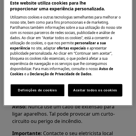
Este website utiliza cookies para lhe
Aplica-se a
proporcionar uma experiência personalizada.
Máquina de secar com ventilação
Utilizamos cookies e outras tecnologias semelhantes para melhorar o
Máquina de secar roupa por condensação
nosso site, bem como para fins promocionais e de marketing.
Partilhamos também informações sobre a sua utilização do nosso site
com bomba de calor
com os nossos parceiros de redes sociais, publicidade e análise de
dados. Ao clicar em "Aceitar todos os cookies”, está a consentir a
Resolução
utilização de cookies, o que nos permite
personalizar a sua
experiência
no site, adaptar
ofertas especiais
e apresentar
1. Verifique a fonte de alimentação ligando
publicidade personalizada. Ao clicar em “Continuar sem aceitar”,
bloqueia os cookies não essenciais, o que poderá afetar a sua
um produto diferente à mesma tomada e veja
experiência de navegação e os serviços que lhe conseguimos
se funciona
disponibilizar. Para mais informações, consulte o nosso
Aviso de
Cookies
e a
Declaração de Privacidade de Dados
.
Se o outro produto também não funcionar, o
problema está provavelmente numa avaria dos
Definições de cookies
Aceitar todos os cookies
fios elétricos.
Aviso:
Nunca use um cabo de extensão para
ligar aparelhos. Tal pode provocar um curto-
circuito ou perigo de incêndio.
Importante:
Contacte o seu eletricista local