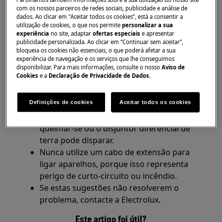
13 A.
com os nossos parceiros de redes sociais, publicidade e análise de
dados. Ao clicar em "Aceitar todos os cookies”, está a consentir a
Quando o disjuntor dispara quando liga
utilização de cookies, o que nos permite
personalizar a sua
ou desliga o aparelho, geralmente a causa
experiência
no site, adaptar
ofertas especiais
e apresentar
publicidade personalizada. Ao clicar em “Continuar sem aceitar”,
está relacionada com um passagem à
bloqueia os cookies não essenciais, o que poderá afetar a sua
terra ou um curto-circuito.
experiência de navegação e os serviços que lhe conseguimos
Este problema pode ser causado por uma
disponibilizar. Para mais informações, consulte o nosso
Aviso de
Cookies
e a
Declaração de Privacidade de Dados
.
ligação errada do aparelho. Ligue o
aparelho noutra tomada elétrica.
Se tiver vários aparelhos
Definições de cookies
Aceitar todos os cookies
ligados ao mesmo disjuntor, o fusível pode
queimar-se ou o disjuntor diferencial de
terra pode disparar.
Nunca utilize um cabo de extensão para
ligar aparelhos, porque isso representa
perigo de curto-circuito ou incêndio.
Se estas sugestões não resolverem o
problema, contacte a Electrolux.
Este artigo foi útil?