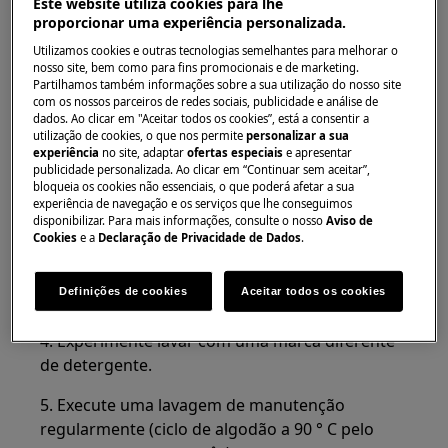
Este website utiliza cookies para lhe
Máquina de lavar e secar
proporcionar uma experiência personalizada.
Utilizamos cookies e outras tecnologias semelhantes para melhorar o
Solução
nosso site, bem como para fins promocionais e de marketing.
Partilhamos também informações sobre a sua utilização do nosso site
1. Limpe a máquina - execute lavagens repetidas
com os nossos parceiros de redes sociais, publicidade e análise de
dados. Ao clicar em "Aceitar todos os cookies”, está a consentir a
na temperatura mais alta sem detergente, até
utilização de cookies, o que nos permite
personalizar a sua
que não produza mais espuma. (Pode ser
experiência
no site, adaptar
ofertas especiais
e apresentar
publicidade personalizada. Ao clicar em “Continuar sem aceitar”,
necessário fazer isso várias vezes).
bloqueia os cookies não essenciais, o que poderá afetar a sua
experiência de navegação e os serviços que lhe conseguimos
2. Limpe a máquina com um limpa máquinas.
disponibilizar. Para mais informações, consulte o nosso
Aviso de
Cookies
e a
Declaração de Privacidade de Dados
.
3. Siga cuidadosamente as instruções do
fabricante do detergente em pó sobre a
Definições de cookies
Aceitar todos os cookies
dosagem.
4. Experimente lavar com uma marca diferente
de detergente.
5. Execute uma lavagem de manutenção
regularmente (ciclo de algodão a 90 ° C pelo