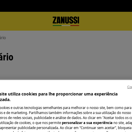
ário
ário
Precisa de assist
Con
ite utiliza cookies para lhe proporcionar uma experiência
Não se preocupe. 
izada.
hante no interior, mas pode estar
assistência técnic
cookies e outras tecnologias semelhantes para melhorar o nosso site, bem como para 
 não é visível. Se a resistência de
s e de marketing. Partilhamos também informações sobre a sua utilização do nosso 
pósitos de calcário, isso pode
iros de redes sociais, publicidade e análise de dados. Ao clicar em "Aceitar todos os co
utilização de cookies, o que nos permite
personalizar a sua experiência
no site, ad
Marcar serviço
 apresentar publicidade personalizada. Ao clicar em “Continuar sem aceitar”, bloqueia