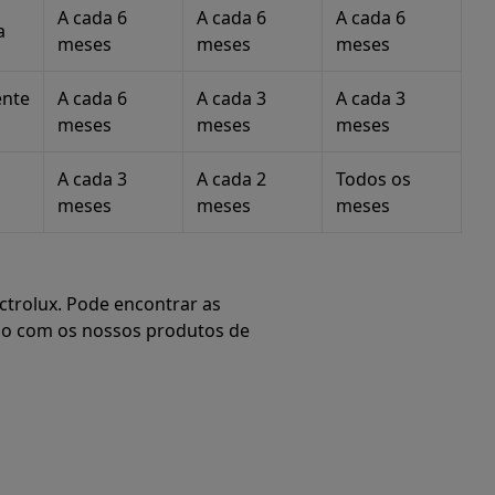
A cada 6
A cada 6
A cada 6
a
meses
meses
meses
nte
A cada 6
A cada 3
A cada 3
meses
meses
meses
A cada 3
A cada 2
Todos os
meses
meses
meses
trolux. Pode encontrar as
do com os nossos produtos de