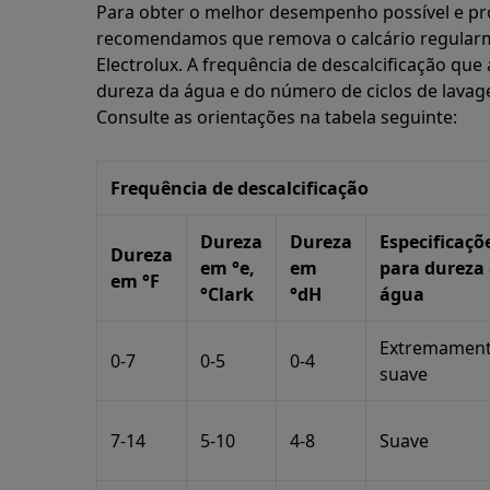
Para obter o melhor desempenho possível e pro
recomendamos que remova o calcário regularm
Electrolux. A frequência de descalcificação q
dureza da água e do número de ciclos de lavag
Consulte as orientações na tabela seguinte:
Frequência de descalcificação
Dureza
Dureza
Especificaçõ
Dureza
em °e,
em
para dureza
em °F
°Clark
°dH
água
Extremamen
0-7
0-5
0-4
suave
7-14
5-10
4-8
Suave