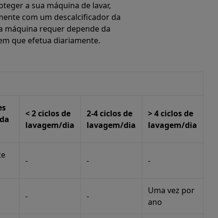
teger a sua máquina de lavar,
ente com um descalcificador da
ue a máquina requer depende da
em que efetua diariamente.
es
< 2 ciclos de
2-4 ciclos de
> 4 ciclos de
 da
lavagem/dia
lavagem/dia
lavagem/dia
te
-
-
-
Uma vez por
-
-
ano