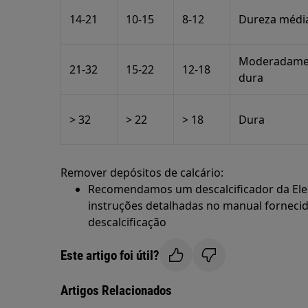
14-21
10-15
8-12
Dureza médi
Moderadame
21-32
15-22
12-18
dura
> 32
> 22
> 18
Dura
Remover depósitos de calcário:
Recomendamos um descalcificador da Elec
instruções detalhadas no manual forneci
descalcificação
Este artigo foi útil?
Artigos Relacionados