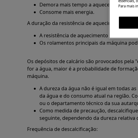
essenciais, 
Demora mais tempo a aquecer a água.
Para mais i
Consome mais energia.
A duração da resistência de aquecimento será 
A resistência de aquecimento pode partir.
Os rolamentos principais da máquina pode
Os depósitos de calcário são provocados pela 
for a água, maior é a probabilidade de formaçã
máquina.
A dureza da água não é igual em todas a
da água e do consumo atual na região. Co
ou o departamento técnico da sua autarqu
Como medida de precaução, descalcifique
seguinte, dependendo da dureza relativa d
Frequência de descalcificação: