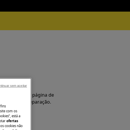
ência
tinuar sem aceitar
Aceda à nossa página de
a e reserve a reparação.
fins
site com os
okies”, está a
aptar
ofertas
 os cookies não