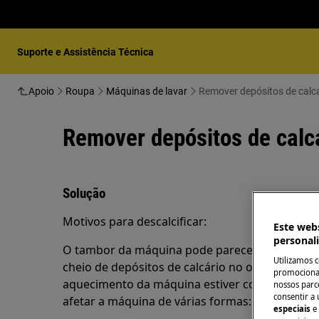
Suporte e Assistência Técnica
Apoio
Roupa
Máquinas de lavar
Remover depósitos de calc
Remover depósitos de calc
Solução
Motivos para descalcificar:
Este webs
personal
O tambor da máquina pode parecer limpo e bril
Utilizamos 
cheio de depósitos de calcário no outro lado, que
promocionai
aquecimento da máquina estiver coberta com de
nossos parce
consentir a 
afetar a máquina de várias formas:
especiais
e