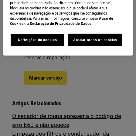
publicidade personalizada. Ao clicar em “Continuar sem aceitar”,
bloqueia os cookies não essenciais, o que poderá afetar a sua
experiência de navegação e os serviços que lhe conseguimos
disponibilizar. Para mais informações, consulte o nosso
Aviso de
Cookies
e a
Declaração de Privacidade de Dados
.
Precisa de assistência
Definições de cookies
Aceitar todos os cookies
Não se preocupe. Aceda à nossa
página de assistência técnica e
reserve a reparação.
Marcar serviço
Artigos Relacionados
O secador de roupa apresenta o código de
erro E60 e não aquece
Limpeza dos filtros e condensador da