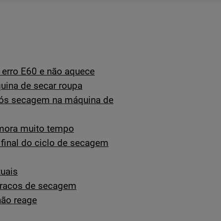
 erro E60 e não aquece
uina de secar roupa
pós secagem na máquina de
emora muito tempo
final do ciclo de secagem
tuais
fracos de secagem
não reage