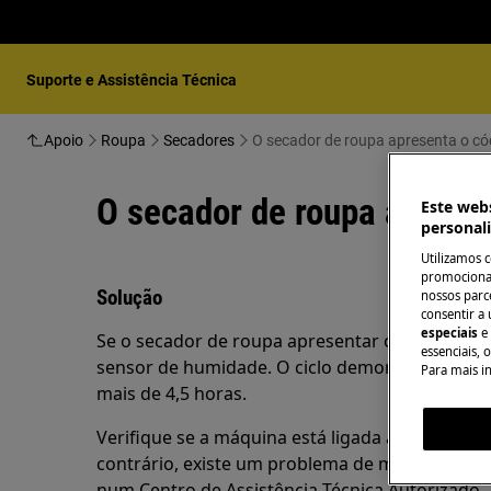
Suporte e Assistência Técnica
Apoio
Roupa
Secadores
O secador de roupa apresenta o có
O secador de roupa apresen
Este webs
personal
Utilizamos 
promocionai
Solução
nossos parce
consentir a 
especiais
e
Se o secador de roupa apresentar o código de 
essenciais, 
sensor de humidade. O ciclo demora mais tempo
Para mais i
mais de 4,5 horas.
Verifique se a máquina está ligada a uma tomad
contrário, existe um problema de medição da 
num Centro de Assistência Técnica Autorizado.