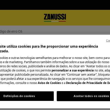
digo de erro C6
Con
ta o código de erro C6
ite utiliza cookies para lhe proporcionar uma experiência
izada.
cookies e outras tecnologias semelhantes para melhorar o nosso site, bem como para 
s e de marketing. Partilhamos também informações sobre a sua utilização do nosso 
iros de redes sociais, publicidade e análise de dados. Ao clicar em "Aceitar todos os co
Precisa de assist
utilização de cookies, o que nos permite
personalizar a sua experiência
no site, ad
 apresentar publicidade personalizada. Ao clicar em “Continuar sem aceitar”, bloqueia
erro C6, existe um problema no
o que poderá afetar a sua experiência de navegação e os serviços que lhe conseguimos 
Não se preocupe. 
 do que seria normal, ou seja,
nformações, consulte o nosso
Aviso de Cookies
e a
Declaração de Privacidade de 
assistência técnic
Definições de cookies
Aceitar todos os cookies
a elétrica com ligação à terra. Caso
Marcar serviço
humidade que poderá ser resolvido