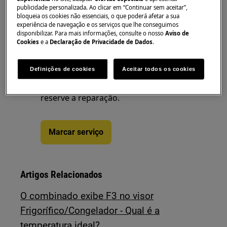
Este artigo foi útil?
publicidade personalizada. Ao clicar em “Continuar sem aceitar”,
bloqueia os cookies não essenciais, o que poderá afetar a sua
experiência de navegação e os serviços que lhe conseguimos
disponibilizar. Para mais informações, consulte o nosso
Aviso de
Cookies
e a
Declaração de Privacidade de Dados
.
Precisa de assistência
Definições de cookies
Aceitar todos os cookies
Não se preocupe. Aceda à nossa
página de assistência técnica e
reserve a reparação.
Marcar serviço
Artigos Relacionados
O combinado exibe F3 no visor
Frigorífico/Congelador - Qual é a
temperatura ideal?