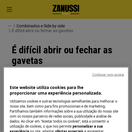
Combinados e Side by side
É difícil abrir ou fechar as gavetas
É difícil abrir ou fechar as
gavetas
Continuar sem aceitar
Solução
Este website utiliza cookies para lhe
O problema pode ser causado por alimentos
proporcionar uma experiência personalizada.
que estão a bloquear a abertura da gaveta ou
Utilizamos cookies e outras tecnologias semelhantes para melhorar o
por alguma sujidade ou obstrução na calha.
nosso site, bem como para fins promocionais e de marketing.
Partilhamos também informações sobre a sua utilização do nosso site
Limpe a gaveta, as rodas e a calha para resolver
com os nossos parceiros de redes sociais, publicidade e análise de
o problema.
dados. Ao clicar em "Aceitar todos os cookies”, está a consentir a
utilização de cookies, o que nos permite
personalizar a sua
experiência
no site, adaptar
ofertas especiais
e apresentar