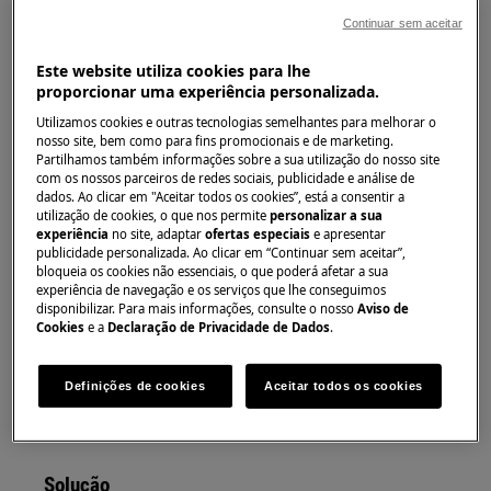
de vidro
Continuar sem aceitar
Imagem 1: Exemplos de gotas de água sob a
prateleira de vidro
Este website utiliza cookies para lhe
proporcionar uma experiência personalizada.
Utilizamos cookies e outras tecnologias semelhantes para melhorar o
nosso site, bem como para fins promocionais e de marketing.
Partilhamos também informações sobre a sua utilização do nosso site
com os nossos parceiros de redes sociais, publicidade e análise de
dados. Ao clicar em "Aceitar todos os cookies”, está a consentir a
utilização de cookies, o que nos permite
personalizar a sua
experiência
no site, adaptar
ofertas especiais
e apresentar
publicidade personalizada. Ao clicar em “Continuar sem aceitar”,
bloqueia os cookies não essenciais, o que poderá afetar a sua
experiência de navegação e os serviços que lhe conseguimos
disponibilizar. Para mais informações, consulte o nosso
Aviso de
Cookies
e a
Declaração de Privacidade de Dados
.
Aplica-se a
Definições de cookies
Aceitar todos os cookies
frigorífico
Combinado Frigorifico-congelador
Solução