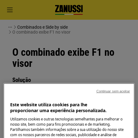
Combinados e Side by side
O combinado exibe F1 no visor
O combinado exibe F1 no
visor
Solução
Problema
Continuar sem aceitar
O combinado exibe a mensagem de erro
Este website utiliza cookies para lhe
proporcionar uma experiência personalizada.
F1 ou F2 no painel
Utilizamos cookies e outras tecnologias semelhantes para melhorar o
Aplica-se a
nosso site, bem como para fins promocionais e de marketing.
Partilhamos também informações sobre a sua utilização do nosso site
Combinado
com os nossos parceiros de redes sociais, publicidade e análise de