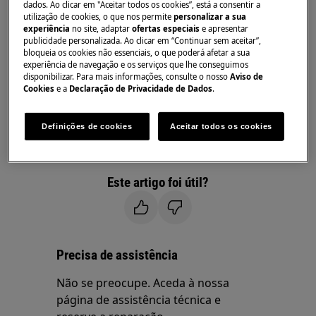
dados. Ao clicar em "Aceitar todos os cookies”, está a consentir a
utilização de cookies, o que nos permite
personalizar a sua
Resolução
experiência
no site, adaptar
ofertas especiais
e apresentar
publicidade personalizada. Ao clicar em “Continuar sem aceitar”,
1. Contacte um Centro de Assistência Técnica
bloqueia os cookies não essenciais, o que poderá afetar a sua
Autorizado
experiência de navegação e os serviços que lhe conseguimos
disponibilizar. Para mais informações, consulte o nosso
Aviso de
Cookies
e a
Declaração de Privacidade de Dados
.
A mensagem de erro F1 ou F2 no visor indica
um problema com o termóstato.
Definições de cookies
Aceitar todos os cookies
Recomendamos que solicite a visita de um
técnico de assistência técnica.
Este artigo foi útil?
Precisa de assistência
Não se preocupe. Aceda à nossa
página de assistência técnica e