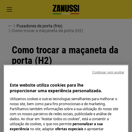
Puxadores de porta (frio)
Como trocar a maçaneta da porta (H2)
Como trocar a maçaneta da
porta (H2)
Continuar sem aceitar
Solução
Este website utiliza cookies para lhe
Antes de qualquer operação de manutenção,
proporcionar uma experiência personalizada.
desligue o aparelho e retire a ficha da
tomada.
Utilizamos cookies e outras tecnologias semelhantes para melhorar o
nosso site, bem como para fins promocionais e de marketing.
Sempre tome cuidado ao mover os aparelhos, para
Partilhamos também informações sobre a sua utilização do nosso site
os aparelhos pesados são necessárias duas pessoas
com os nossos parceiros de redes sociais, publicidade e análise de
dados. Ao clicar em "Aceitar todos os cookies”, está a consentir a
para movê-los.
utilização de cookies, o que nos permite
personalizar a sua
experiência
no site, adaptar
ofertas especiais
e apresentar