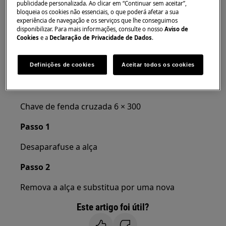
Sempre use luvas de segurança e calçados fechados.
publicidade personalizada. Ao clicar em “Continuar sem aceitar”,
bloqueia os cookies não essenciais, o que poderá afetar a sua
Observe que o reparo automático ou não
experiência de navegação e os serviços que lhe conseguimos
disponibilizar. Para mais informações, consulte o nosso
Aviso de
profissional pode ter consequências de segurança se
Cookies
e a
Declaração de Privacidade de Dados
.
não for feito corretamente
Como mudar a maçaneta da porta
Definições de cookies
Aceitar todos os cookies
FERRAMENTAS:
Chave de fenda cruzada 6 × 300
Passo 1
Desaparafuse a alça
Passo 2
Remova a alça e substitua por uma nova
Este artigo foi útil?