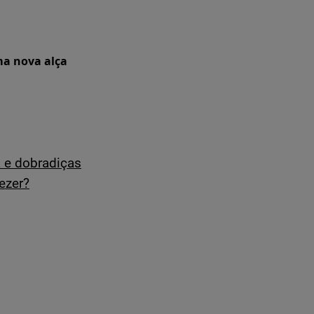
ma nova alça
a e dobradiças
ezer?