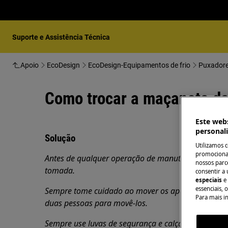
Suporte e Assistência Técnica
Apoio
EcoDesign
EcoDesign-Equipamentos de frio
Puxadores
Como trocar a maçaneta da
Este webs
personal
Solução
Utilizamos 
promocionai
Antes de qualquer operação de manutenção, desligue
nossos parce
tomada.
consentir a 
especiais
e
essenciais, 
Sempre tome cuidado ao mover os aparelhos, para 
Para mais i
duas pessoas para movê-los.
Sempre use luvas de segurança e calçados fechados