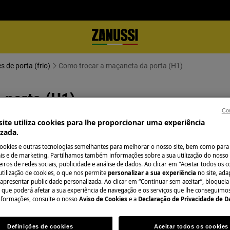
 de porta (frio)
Como trocar a maçaneta da porta (H1)
 porta (H1)
Con
ite utiliza cookies para lhe proporcionar uma experiência
izada.
cookies e outras tecnologias semelhantes para melhorar o nosso site, bem como para 
s e de marketing. Partilhamos também informações sobre a sua utilização do nosso 
 o aparelho e retire a ficha da
iros de redes sociais, publicidade e análise de dados. Ao clicar em "Aceitar todos os co
utilização de cookies, o que nos permite
personalizar a sua experiência
no site, ad
 apresentar publicidade personalizada. Ao clicar em “Continuar sem aceitar”, bloqueia
o que poderá afetar a sua experiência de navegação e os serviços que lhe conseguimos 
os aparelhos pesados são necessárias
nformações, consulte o nosso
Aviso de Cookies
e a
Declaração de Privacidade de 
.
Definições de cookies
Aceitar todos os cookies