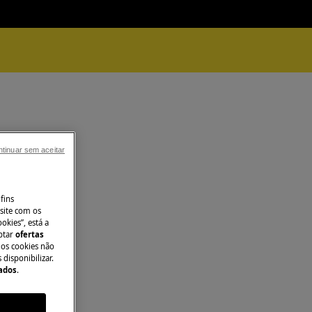
tinuar sem aceitar
fins
site com os
okies”, está a
aptar
ofertas
 os cookies não
disponibilizar.
Dados
.