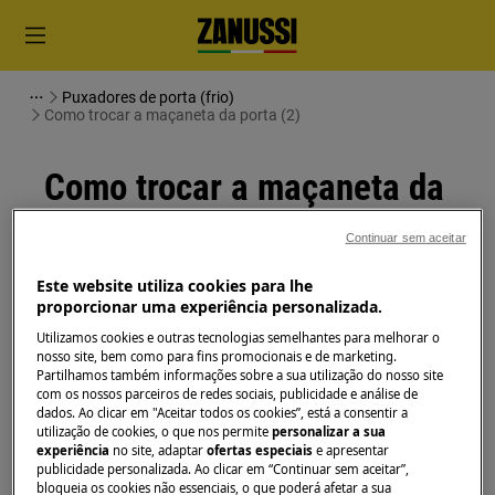
Puxadores de porta (frio)
Como trocar a maçaneta da porta (2)
Como trocar a maçaneta da
porta (2)
Continuar sem aceitar
Solução
Este website utiliza cookies para lhe
proporcionar uma experiência personalizada.
Antes de qualquer operação de manutenção,
Utilizamos cookies e outras tecnologias semelhantes para melhorar o
desligue o aparelho e retire a ficha da
tomada.
nosso site, bem como para fins promocionais e de marketing.
Partilhamos também informações sobre a sua utilização do nosso site
com os nossos parceiros de redes sociais, publicidade e análise de
Sempre tome cuidado ao mover os aparelhos, para
dados. Ao clicar em "Aceitar todos os cookies”, está a consentir a
os aparelhos pesados são necessárias duas pessoas
utilização de cookies, o que nos permite
personalizar a sua
para movê-los.
experiência
no site, adaptar
ofertas especiais
e apresentar
publicidade personalizada. Ao clicar em “Continuar sem aceitar”,
bloqueia os cookies não essenciais, o que poderá afetar a sua