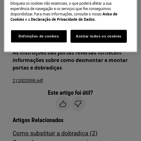
bloqueia os cookies não essenciais, o que poderá afetar a sua
experiência de navegação e os serviços que lhe conseguimos
Sempre use luvas de segurança e calçados fechados.
disponibilizar. Para mais informações, consulte o nosso
Aviso de
Cookies
e a
Declaração de Privacidade de Dados
.
Observe que o reparo automático ou não
profissional pode ter consequências de segurança se
Definições de cookies
Aceitar todos os cookies
não for feito corretamente
As instruções das portas reversas fornecem
informações sobre como desmontar e montar
portas e dobradiças
212002098.pdf
Este artigo foi útil?
Artigos Relacionados
Como substituir a dobradiça (2)