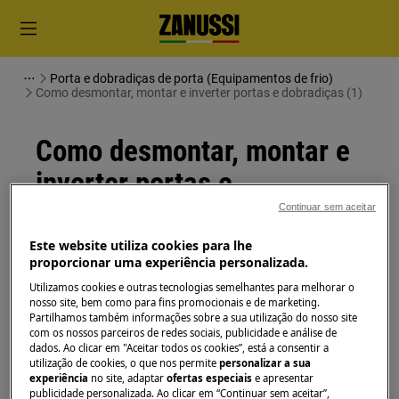
Porta e dobradiças de porta (Equipamentos de frio)
Como desmontar, montar e inverter portas e dobradiças (1)
Como desmontar, montar e
inverter portas e
dobradiças (1)
Continuar sem aceitar
Este website utiliza cookies para lhe
Solução
proporcionar uma experiência personalizada.
Utilizamos cookies e outras tecnologias semelhantes para melhorar o
Antes de qualquer operação de manutenção,
nosso site, bem como para fins promocionais e de marketing.
desligue o aparelho e retire a ficha da
tomada.
Partilhamos também informações sobre a sua utilização do nosso site
com os nossos parceiros de redes sociais, publicidade e análise de
dados. Ao clicar em "Aceitar todos os cookies”, está a consentir a
Sempre tome cuidado ao mover os aparelhos, para
utilização de cookies, o que nos permite
personalizar a sua
os aparelhos pesados são necessárias duas pessoas
experiência
no site, adaptar
ofertas especiais
e apresentar
publicidade personalizada. Ao clicar em “Continuar sem aceitar”,
para movê-los.