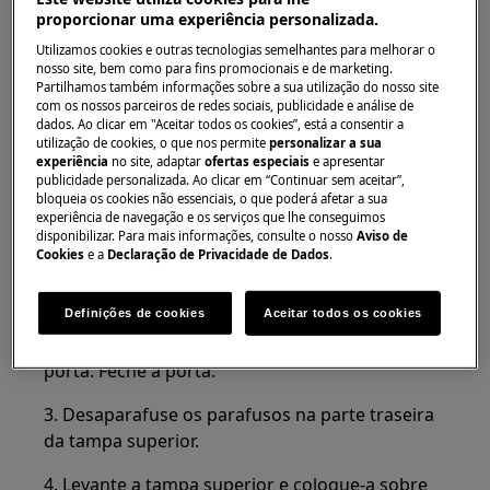
Sempre use luvas de segurança e calçados fechados.
proporcionar uma experiência personalizada.
Observe que o reparo automático ou não
Utilizamos cookies e outras tecnologias semelhantes para melhorar o
nosso site, bem como para fins promocionais e de marketing.
profissional pode ter consequências de segurança se
Partilhamos também informações sobre a sua utilização do nosso site
não for feito corretamente
com os nossos parceiros de redes sociais, publicidade e análise de
dados. Ao clicar em "Aceitar todos os cookies”, está a consentir a
Reversibilidade da porta
utilização de cookies, o que nos permite
personalizar a sua
experiência
no site, adaptar
ofertas especiais
e apresentar
publicidade personalizada. Ao clicar em “Continuar sem aceitar”,
AVISO!
bloqueia os cookies não essenciais, o que poderá afetar a sua
experiência de navegação e os serviços que lhe conseguimos
Antes de realizar qualquer operação, remova o
disponibilizar. Para mais informações, consulte o nosso
Aviso de
plugue da tomada.
Cookies
e a
Declaração de Privacidade de Dados
.
1. Certifique-se de que o aparelho está em pé.
Definições de cookies
Aceitar todos os cookies
2. Abra a porta e remova o equipamento da
porta. Feche a porta.
3. Desaparafuse os parafusos na parte traseira
da tampa superior.
4. Levante a tampa superior e coloque-a sobre