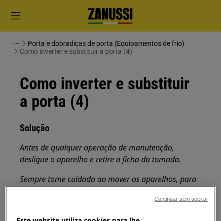
Porta e dobradiças de porta (Equipamentos de frio)
Como inverter e substituir a porta (4)
Como inverter e substituir
a porta (4)
Solução
Antes de qualquer operação de manutenção,
desligue o aparelho e retire a ficha da
tomada.
Sempre tome cuidado ao mover os aparelhos, para
os aparelhos pesados são necessárias duas pessoas
Continuar sem aceitar
para movê-los.
Este website utiliza cookies para lhe