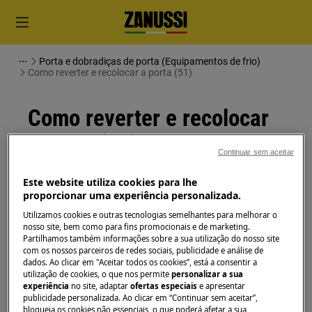
Porta e dobradiças de porta (Equipamentos de frio)
Como reverter e recolocar a porta (51)
Como reverter e recolocar
a porta (51)
Continuar sem aceitar
Solução
Este website utiliza cookies para lhe
proporcionar uma experiência personalizada.
Antes de qualquer operação de manutenção,
Utilizamos cookies e outras tecnologias semelhantes para melhorar o
desligue o aparelho e retire a ficha da
tomada.
nosso site, bem como para fins promocionais e de marketing.
Partilhamos também informações sobre a sua utilização do nosso site
com os nossos parceiros de redes sociais, publicidade e análise de
Sempre tome cuidado ao mover os aparelhos, para
dados. Ao clicar em "Aceitar todos os cookies”, está a consentir a
os aparelhos pesados são necessárias duas pessoas
utilização de cookies, o que nos permite
personalizar a sua
para movê-los.
experiência
no site, adaptar
ofertas especiais
e apresentar
publicidade personalizada. Ao clicar em “Continuar sem aceitar”,
bloqueia os cookies não essenciais, o que poderá afetar a sua