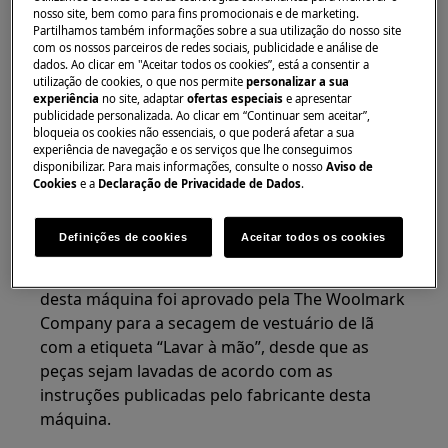
Com bomba de calor
nosso site, bem como para fins promocionais e de marketing.
Partilhamos também informações sobre a sua utilização do nosso site
Máquina de lavar e secar com bomba de
com os nossos parceiros de redes sociais, publicidade e análise de
aquecimento
dados. Ao clicar em "Aceitar todos os cookies”, está a consentir a
utilização de cookies, o que nos permite
personalizar a sua
Resolução:
experiência
no site, adaptar
ofertas especiais
e apresentar
publicidade personalizada. Ao clicar em “Continuar sem aceitar”,
bloqueia os cookies não essenciais, o que poderá afetar a sua
1. Utilize apenas o programa especial para
experiência de navegação e os serviços que lhe conseguimos
secagem suave de roupa de lã lavável à
disponibilizar. Para mais informações, consulte o nosso
Aviso de
Cookies
e a
Declaração de Privacidade de Dados
.
mão. Remova imediatamente as peças
quando o programa terminar.
Definições de cookies
Aceitar todos os cookies
As máquinas de secar roupa com o sinal que se
segue indicam que o ciclo de secagem de lã
desta máquina foi aprovado pela The Woolmark
Company para a secagem de vestuário de lã
com a etiqueta “Lavar à mão”, desde que as
peças sejam lavadas de acordo com as
instruções publicadas pelo fabricante desta
máquina.