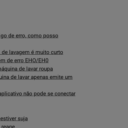
igo de erro, como posso
o de lavagem é muito curto
gem de erro EHO/EH0
máquina de lavar roupa
uina de lavar apenas emite um
plicativo não pode se conectar
estiver suja
 reage