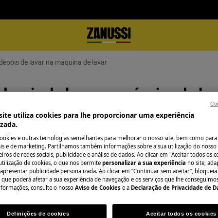
 depois de lavar na máquina de lavar
 depois de lavar na máquina de lav
Con
ite utiliza cookies para lhe proporcionar uma experiência
izada.
Precisa de assist
cookies e outras tecnologias semelhantes para melhorar o nosso site, bem como para 
s e de marketing. Partilhamos também informações sobre a sua utilização do nosso 
iros de redes sociais, publicidade e análise de dados. Ao clicar em "Aceitar todos os co
Não se preocupe. 
utilização de cookies, o que nos permite
personalizar a sua experiência
no site, ad
r na máquina de lavar
assistência técnic
 apresentar publicidade personalizada. Ao clicar em “Continuar sem aceitar”, bloqueia
o que poderá afetar a sua experiência de navegação e os serviços que lhe conseguimos 
nformações, consulte o nosso
Aviso de Cookies
e a
Declaração de Privacidade de 
Marcar serviço
l (encastrável e de instalação
Definições de cookies
Aceitar todos os cookies