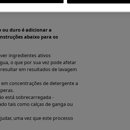
o ou duro é adicionar a
instruções abaixo para os
er ingredientes ativos
gua, o que por sua vez pode afetar
 resultar em resultados de lavagem
 em concentrações de detergente a
speras.
ão está sobrecarregada -
do tais como calças de ganga ou
udar, uma vez que este processo