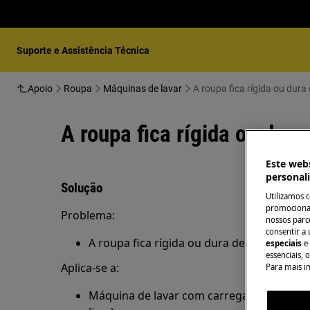
Suporte e Assistência Técnica
Apoio
Roupa
Máquinas de lavar
A roupa fica rígida ou dura
A roupa fica rígida ou dura
Este webs
personal
Solução
Utilizamos 
promocionai
Problema:
nossos parce
consentir a 
A roupa fica rígida ou dura depois de lava
especiais
e
essenciais, 
Aplica-se a:
Para mais i
Máquina de lavar com carregamento fronta