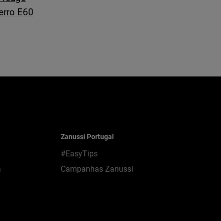
erro E60
Zanussi Portugal
#EasyTips
a
Campanhas Zanussi