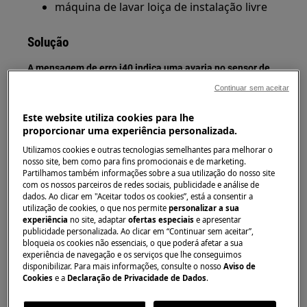
máquina de lavar loiça de instalação livre
Solução
A mensagem de erro i40 indica uma avaria no sensor de
pressão e no controlo do nível de água.
Continuar sem aceitar
1. Verifique se os filtros estão limpos
Este website utiliza cookies para lhe
proporcionar uma experiência personalizada.
Filtros sujos abrandam o fluxo de água,
Utilizamos cookies e outras tecnologias semelhantes para melhorar o
levando a resultados não satisfatórios da
nosso site, bem como para fins promocionais e de marketing.
lavagem da loiça.
Partilhamos também informações sobre a sua utilização do nosso site
Verifique-os e limpe-os regularmente.
com os nossos parceiros de redes sociais, publicidade e análise de
dados. Ao clicar em "Aceitar todos os cookies”, está a consentir a
Pode encontrar informação sobre limpeza
utilização de cookies, o que nos permite
personalizar a sua
e manutenção no
manual do utilizador
experiência
no site, adaptar
ofertas especiais
e apresentar
publicidade personalizada. Ao clicar em “Continuar sem aceitar”,
bloqueia os cookies não essenciais, o que poderá afetar a sua
experiência de navegação e os serviços que lhe conseguimos
disponibilizar. Para mais informações, consulte o nosso
Aviso de
Cookies
e a
Declaração de Privacidade de Dados
.