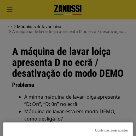
Máquinas de lavar loiça
A máquina de lavar loiça apresenta D no ecrã / desativação
do modo DEMO
A máquina de lavar loiça
apresenta D no ecrã /
desativação do modo DEMO
Problema
A minha máquina de lavar loiça apresenta
“D: On”, “D: 0n” no ecrã
Máquina de lavar está em modo DEMO,
como desligá-lo?
A animação de início dura 3 segundos e
Continuar sem aceitar
desliga, a máquina de lavar louça não inicia