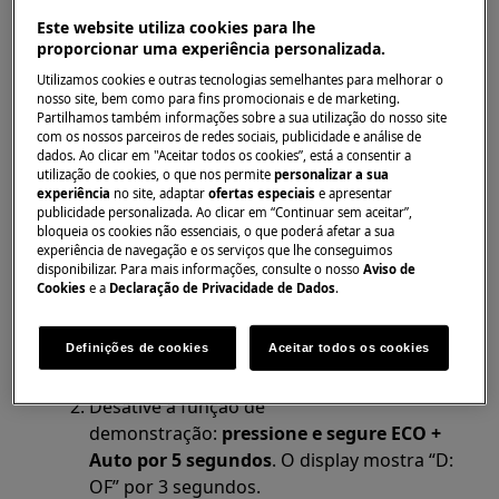
o programa
Este website utiliza cookies para lhe
proporcionar uma experiência personalizada.
Aplica-se a
Utilizamos cookies e outras tecnologias semelhantes para melhorar o
nosso site, bem como para fins promocionais e de marketing.
Máquinas de lavar louça
Partilhamos também informações sobre a sua utilização do nosso site
com os nossos parceiros de redes sociais, publicidade e análise de
dados. Ao clicar em "Aceitar todos os cookies”, está a consentir a
Solução
utilização de cookies, o que nos permite
personalizar a sua
experiência
no site, adaptar
ofertas especiais
e apresentar
publicidade personalizada. Ao clicar em “Continuar sem aceitar”,
Se a máquina de lavar louça mostrar "D:
bloqueia os cookies não essenciais, o que poderá afetar a sua
on" no ecrã, a função de demonstração
experiência de navegação e os serviços que lhe conseguimos
disponibilizar. Para mais informações, consulte o nosso
Aviso de
está ativada.
Cookies
e a
Declaração de Privacidade de Dados
.
A função DEMO pode exibir as funções da
máquina sem estar conectada à água e ao
Definições de cookies
Aceitar todos os cookies
sistema de drenagem.
Desative a função de
demonstração:
pressione e segure ECO +
Auto por 5 segundos
. O display mostra “D:
OF” por 3 segundos.