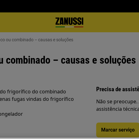
ífico ou combinado – causas e soluções
 ou combinado – causas e soluções
Precisa de assist
o frigorífico do combinado
enas fugas vindas do frigorífico
Não se preocupe. 
assistência técnic
congelador
Marcar serviço