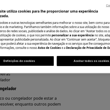
Con
ite utiliza cookies para lhe proporcionar uma experiência
izada.
Encontre o seu ma
cookies e outras tecnologias semelhantes para melhorar o nosso site, bem como para 
 ou combinado
, ou notar
Resolva problemas
s e de marketing. Partilhamos também informações sobre a sua utilização do nosso 
rior do compartimento do
iros de redes sociais, publicidade e análise de dados. Ao clicar em "Aceitar todos os co
documentação sob
utilização de cookies, o que nos permite
personalizar a sua experiência
no site, ad
renagem ou de circulação de ar.
 apresentar publicidade personalizada. Ao clicar em “Continuar sem aceitar”, bloqueia
o que poderá afetar a sua experiência de navegação e os serviços que lhe conseguimos 
nformações, consulte o nosso
Aviso de Cookies
e a
Declaração de Privacidade de 
Encontrar manua
Definições de cookies
Aceitar todos os cookies
iores
leiras
elador
ongelador
fico ou congelador pode estar a
resolver, enquanto outros podem