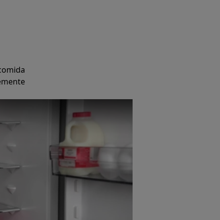
 comida
remente