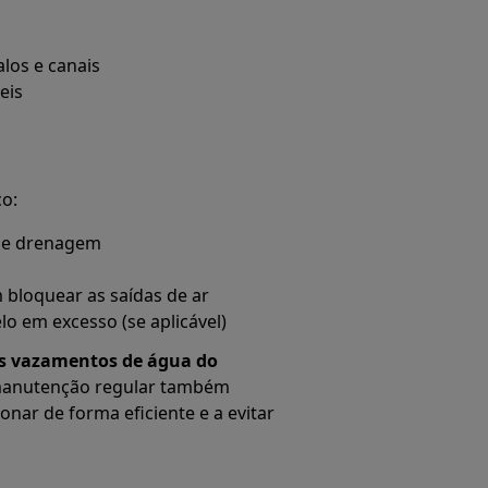
los e canais
eis
co:
 de drenagem
bloquear as saídas de ar
 em excesso (se aplicável)
s vazamentos de água do
 manutenção regular também
nar de forma eficiente e a evitar