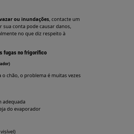
vazar ou inundações
, contacte um
or sua conta pode causar danos,
lmente no que diz respeito à
fugas no frigorífico
lador)
a o chão, o problema é muitas vezes
em adequada
eja do evaporador
visível)