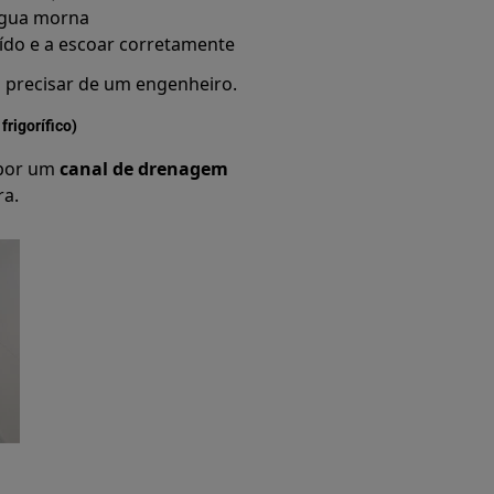
água morna
uído e a escoar corretamente
i precisar de um engenheiro.
rigorífico)
 por um
canal de drenagem
ra.